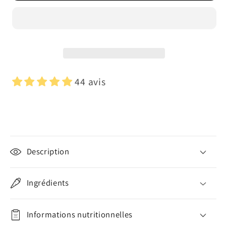
44 avis
C
o
Description
n
t
e
Ingrédients
n
u
Informations nutritionnelles
r