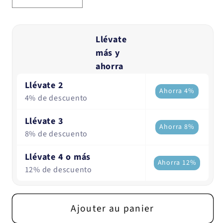
la
la
quantité
quantité
de
de
Llévate
Protéines
Protéines
más y
végétales
végétales
ahorra
biologiques
biologiques
Llévate 2
Ahorra 4%
78%
78%
4% de descuento
-
-
Saveur
Saveur
Llévate 3
Ahorra 8%
vanille
vanille
8% de descuento
Llévate 4 o más
Ahorra 12%
12% de descuento
Ajouter au panier