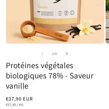
Ouvrir
Ou
le
le
média
mé
de
1
/
5
1
2
dans
da
Protéines végétales
une
un
fenêtre
fe
modale
mo
biologiques 78% - Saveur
vanille
Prix
€37,90 EUR
PRIX
PAR
habituel
€37,90
/
KG
UNITAIRE