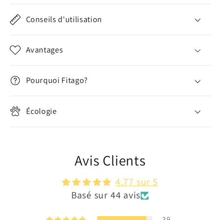
é
Conseils d'utilisation
d
u
Avantages
c
t
i
Pourquoi Fitago?
b
l
Écologie
e
Avis Clients
4.77 sur 5
Basé sur 44 avis
39