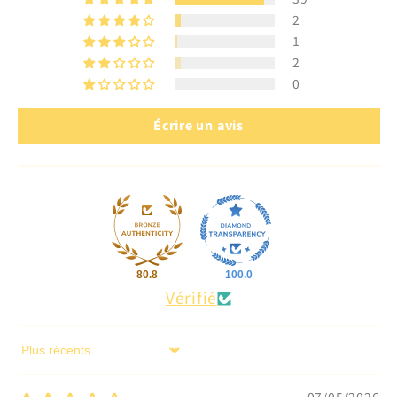
2
1
2
0
Écrire un avis
80.8
100.0
Vérifié
Sort by