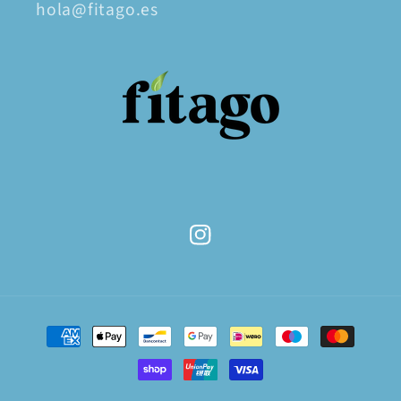
hola@fitago.es
Instagram
Moyens
de
paiement