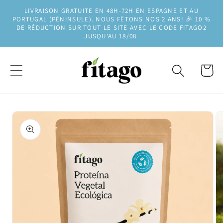
et
LIVRAISON GRATUITE EN 48H-72H EN ESPAGNE ET AU
passer
PORTUGAL (PÉNINSULE). NOUS FÊTONS NOS 2 ANS! 🎉 10 %
au
DE RÉDUCTION SUR TOUT LE SITE AVEC LE CODE FITAGO2
contenu
JUSQU'AU 18/08.
Panier
Passer aux
informations
produits