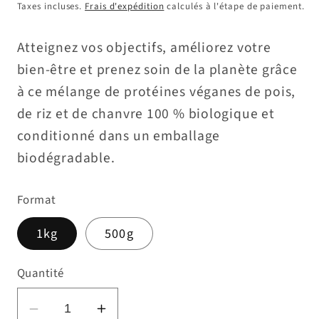
Taxes incluses.
Frais d'expédition
calculés à l'étape de paiement.
Atteignez vos objectifs, améliorez votre
bien-être et prenez soin de la planète grâce
à ce mélange de protéines véganes de pois,
de riz et de chanvre 100 % biologique et
conditionné dans un emballage
biodégradable.
Format
1kg
500g
Quantité
Réduire
Augmenter