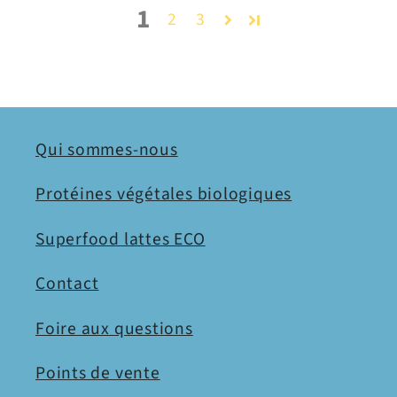
1
2
3
Qui sommes-nous
Protéines végétales biologiques
Superfood lattes ECO
Contact
Foire aux questions
Points de vente