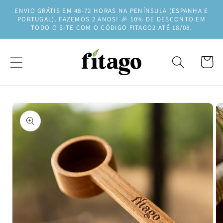
Saltar
ENVIO GRÁTIS EM 48-72 HORAS NA PENÍNSULA (ESPANHA E
para o
PORTUGAL). FAZEMOS 2 ANOS! 🎉 10% DE DESCONTO EM
conteúdo
TODO O SITE COM O CÓDIGO FITAGO2 ATÉ 18/08.
Carrinh
Saltar para
a
informação
do produto