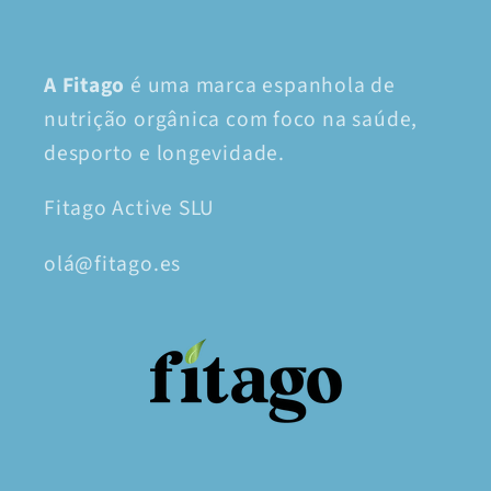
A Fitago
é uma marca espanhola de
nutrição orgânica com foco na saúde,
desporto e longevidade.
Fitago Active SLU
olá@fitago.es