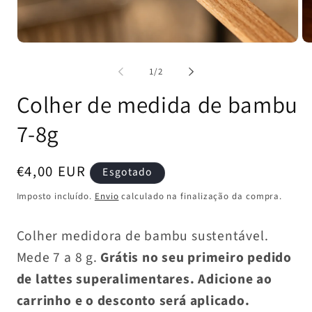
Abrir
Ab
conteúdo
co
multimédia
mu
de
1
/
2
1
2
em
e
Colher de medida de bambu
modal
mo
7-8g
Preço
€4,00 EUR
Esgotado
normal
Imposto incluído.
Envio
calculado na finalização da compra.
Colher medidora de bambu sustentável.
Mede 7 a 8 g.
Grátis no seu primeiro pedido
de lattes superalimentares. Adicione ao
carrinho e o desconto será aplicado.