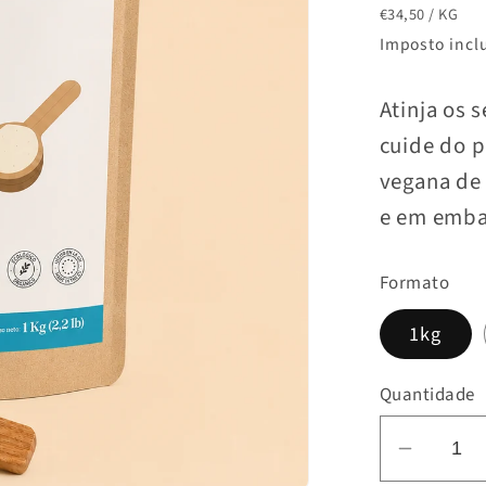
PREÇO
POR
normal
€34,50
/
KG
UNITÁRIO
Imposto incl
Atinja os 
cuide do p
vegana de 
e em emba
Formato
1kg
Quantidade
Diminui