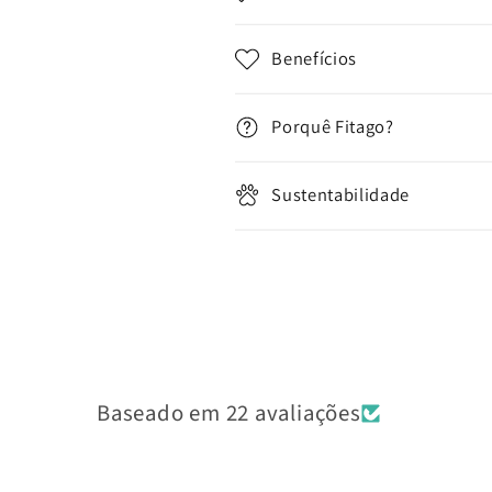
o
Benefícios
r
e
Porquê Fitago?
c
o
Sustentabilidade
l
h
í
v
e
l
Baseado em 22 avaliações