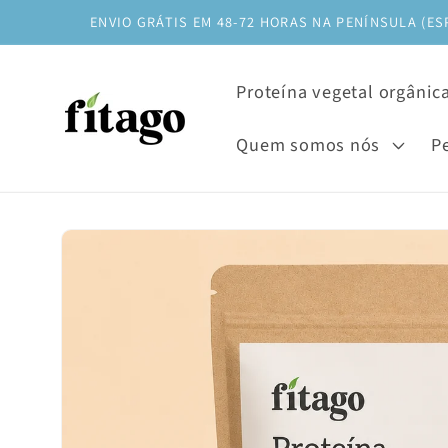
Saltar
ENVIO GRÁTIS EM 48-72 HORAS NA PENÍNSULA (ES
para o
conteúdo
Proteína vegetal orgânic
Quem somos nós
P
Saltar para
a
informação
do produto