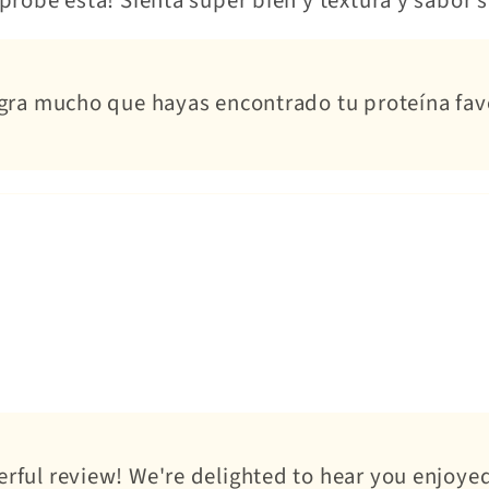
probé esta! Sienta súper bien y textura y sabor 
legra mucho que hayas encontrado tu proteína fa
erful review! We're delighted to hear you enjoye