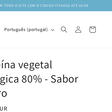
M TODO O SITE COM O CÓDIGO FITAGO2 ATÉ 18/08.
I
Iniciar
Carrinho
Português (portugal)
sessão
d
i
o
m
ína vegetal
a
gica 80% - Sabor
ro
EUR