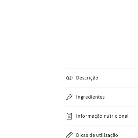
C
Descrição
o
n
Ingredientes
t
e
Informação nutricional
ú
d
Dicas de utilização