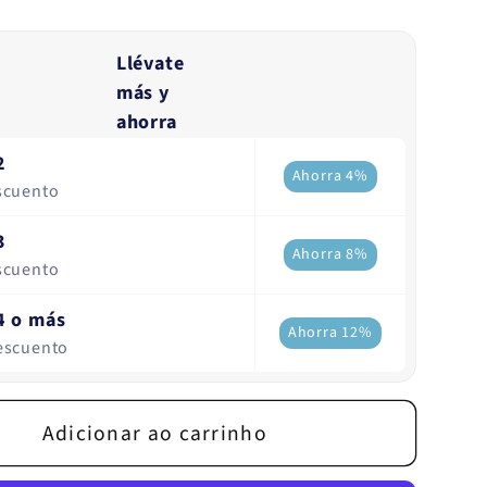
a
dade
quantidade
de
Llévate
a
Proteína
más y
vegetal
ahorra
ca
biológica
2
Ahorra 4%
80%
scuento
-
Sabor
3
Ahorra 8%
neutro
scuento
4 o más
Ahorra 12%
escuento
Adicionar ao carrinho