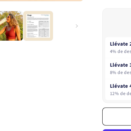
a
quanti
de
Proteín
vegetal
biológi
Llévate 
80%
4% de de
-
Sabor
Llévate 
neutro
8% de de
Llévate 
12% de d