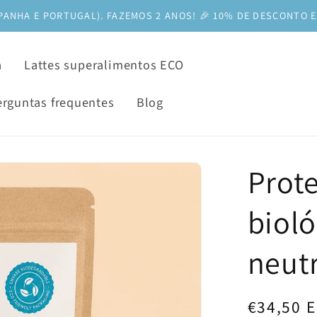
PANHA E PORTUGAL). FAZEMOS 2 ANOS! 🎉 10% DE DESCONTO E
a
Lattes superalimentos ECO
erguntas frequentes
Blog
Prote
bioló
neut
Preço
€34,50 