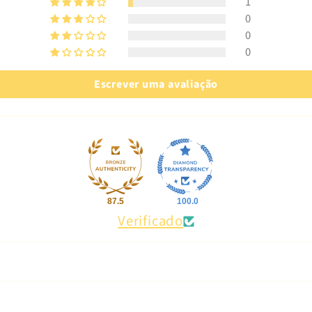
1
0
0
0
Escrever uma avaliação
87.5
100.0
Verificado