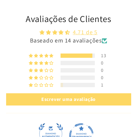
h
í
Avaliações de Clientes
v
4.71 de 5
e
Baseado em 14 avaliações
l
13
0
0
0
1
Escrever uma avaliação