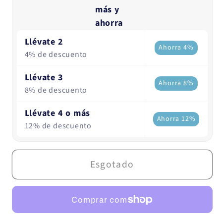
Chai
Chai
más y
Latte
Latte
ahorra
de
de
Llévate 2
Ahorra 4%
Cúrcuma
Cúrcuma
4% de descuento
300g
300g
Llévate 3
Ahorra 8%
8% de descuento
Llévate 4 o más
Ahorra 12%
12% de descuento
Esgotado