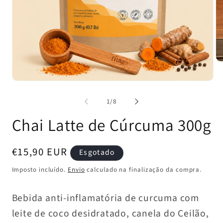
Ab
co
mu
Abrir
2
conteúdo
e
multimédia
de
1
/
8
mo
1
em
Chai Latte de Cúrcuma 300g
modal
Preço
€15,90 EUR
Esgotado
normal
Imposto incluído.
Envio
calculado na finalização da compra.
Bebida anti-inflamatória de curcuma com
leite de coco desidratado, canela do Ceilão,