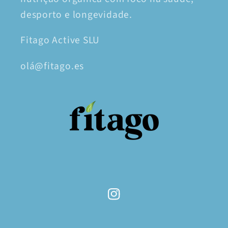
desporto e longevidade.
Fitago Active SLU
olá@fitago.es
Instagram