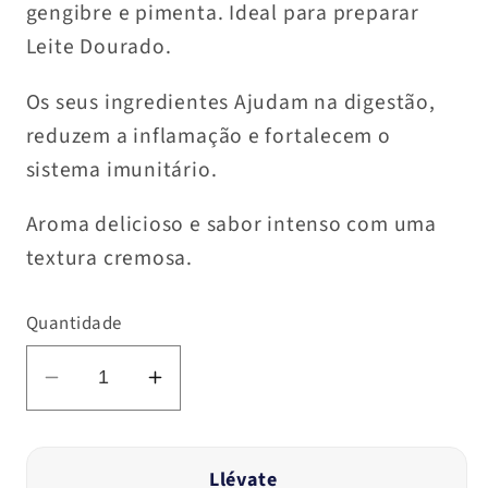
gengibre e pimenta. Ideal para preparar
Leite Dourado.
Os seus ingredientes
Ajudam na digestão,
reduzem a inflamação e fortalecem o
sistema imunitário.
Aroma delicioso e sabor intenso com uma
textura cremosa.
Quantidade
Diminuir
Aumentar
a
a
quantidade
quantidade
de
de
Llévate