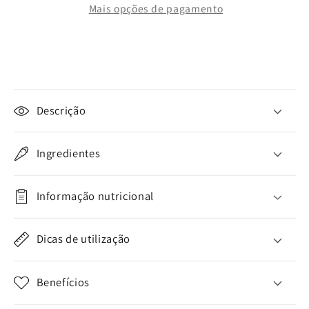
Mais opções de pagamento
C
o
Descrição
n
t
e
Ingredientes
ú
d
Informação nutricional
o
r
Dicas de utilização
e
c
Benefícios
o
l