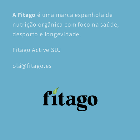
A Fitago
é uma marca espanhola de
nutrição orgânica com foco na saúde,
desporto e longevidade.
Fitago Active SLU
olá@fitago.es