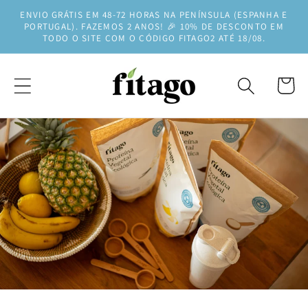
Saltar
ENVIO GRÁTIS EM 48-72 HORAS NA PENÍNSULA (ESPANHA E
para o
PORTUGAL). FAZEMOS 2 ANOS! 🎉 10% DE DESCONTO EM
conteúdo
TODO O SITE COM O CÓDIGO FITAGO2 ATÉ 18/08.
Carrinh