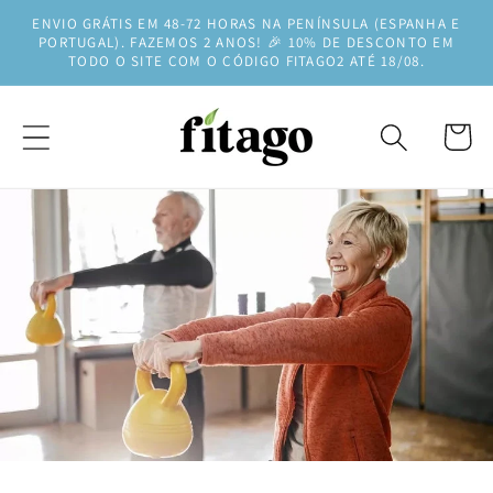
Saltar
ENVIO GRÁTIS EM 48-72 HORAS NA PENÍNSULA (ESPANHA E
para o
PORTUGAL). FAZEMOS 2 ANOS! 🎉 10% DE DESCONTO EM
conteúdo
TODO O SITE COM O CÓDIGO FITAGO2 ATÉ 18/08.
Carrinh