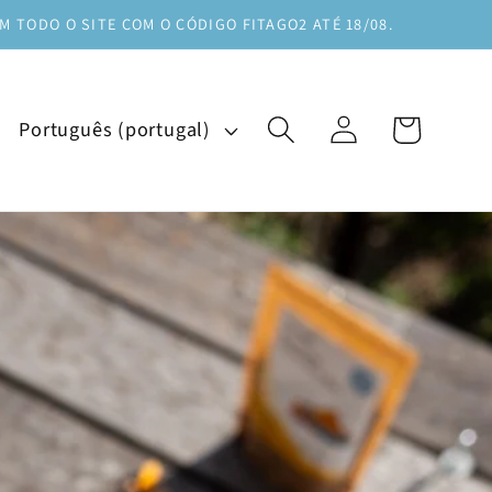
M TODO O SITE COM O CÓDIGO FITAGO2 ATÉ 18/08.
I
Iniciar
Carrinho
Português (portugal)
sessão
d
i
o
m
a