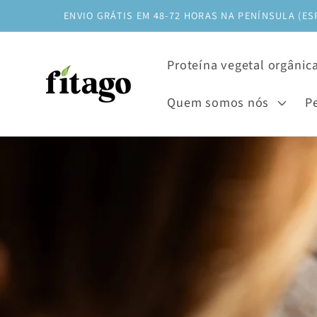
Saltar
ENVIO GRÁTIS EM 48-72 HORAS NA PENÍNSULA (ES
para o
conteúdo
Proteína vegetal orgânic
Quem somos nós
P