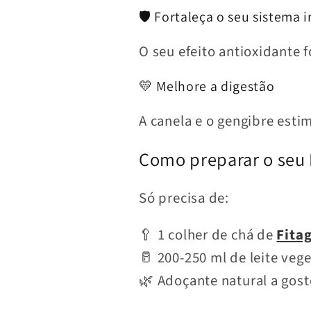
🛡️ Fortaleça o seu sistema 
O seu efeito antioxidante 
💛 Melhore a digestão
A canela e o gengibre est
Como preparar o seu 
Só precisa de:
🥄 1 colher de chá de
Fita
🥛 200-250 ml de leite vege
🌿 Adoçante natural a gost