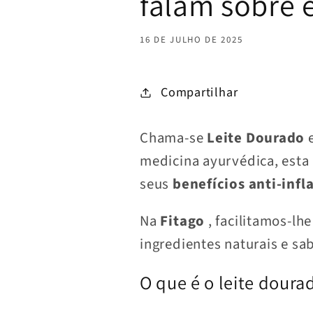
falam sobre 
16 DE JULHO DE 2025
Compartilhar
Chama-se
Leite Dourado
e
medicina ayurvédica, esta
seus
benefícios anti-infl
Na
Fitago
, facilitamos-lh
ingredientes naturais e sa
O que é o leite doura