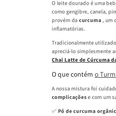
O leite dourado é uma beb
como gengibre, canela, pi
provém da
curcuma
, um 
inflamatórias.
Tradicionalmente utilizado
apreciá-lo simplesmente a
Chai Latte de Cúrcuma d
O que contém
o Turme
A nossa mistura foi cuida
complicações
e com um sa
✅
Pó de curcuma orgâni