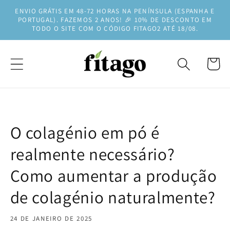
Saltar
ENVIO GRÁTIS EM 48-72 HORAS NA PENÍNSULA (ESPANHA E
para o
PORTUGAL). FAZEMOS 2 ANOS! 🎉 10% DE DESCONTO EM
conteúdo
TODO O SITE COM O CÓDIGO FITAGO2 ATÉ 18/08.
Carrinh
O colagénio em pó é
realmente necessário?
Como aumentar a produção
de colagénio naturalmente?
24 DE JANEIRO DE 2025